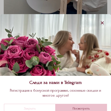
Шляпная коробка с пионовидной розой
Джульетта 2607202544
Цвет
Вид цветов
Персиковый
Кустовая роза
-20%
4 900 ₽
6 100 ₽
Следи за нами в Telegram
В корзину
Регистрация в бонусной программе, сезонные скидки и
многое другое!
Роза кустовая джульетта 5 веток
Закрыть
Посмотреть