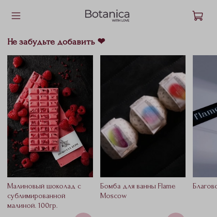
Не забудьте добавить ❤
Малиновый шоколад с
Бомба для ванны Flame
Благов
сублимированной
Moscow
малиной. 100гр.