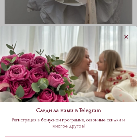
Цитрусовый букет с гортензией и пионовидной
розой Джульетта 2607202540
Цвет
Тип букета
персиково-белый
Авторский
6 020 ₽
В корзину
Следи за нами в Telegram
Регистрация в бонусной программе, сезонные скидки и
- роза кахала 3шт
многое другое!
- гортензия белая 1 ветка