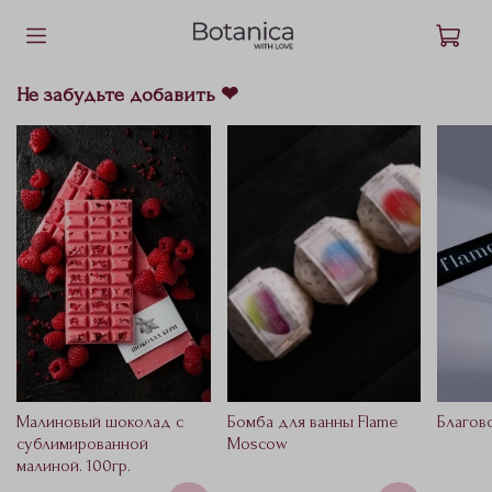
Не забудьте добавить ❤
Малиновый шоколад с
Бомба для ванны Flame
Благов
сублимированной
Moscow
малиной. 100гр.