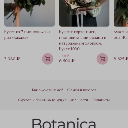
Букет из 7 пионовидных
Букет с гортензией,
Букет 
роз «Кахала»
пионовидными розами и
роз «Ка
натуральным хлопком.
Букет 1030
7 700 ₽
3 980 ₽
8 625 
6 500 ₽
Как сделать заказ?
Обмен и возврат
Оферта и политика конфиденциальности
Реквизиты