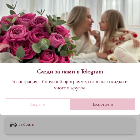
Цветочная подписка тариф «S»
11 160 ₽
В корзину
Следи за нами в Telegram
Регистрация в бонусной программе, сезонные скидки и
4 букета по 1990₽.
многое другое!
Состав букета подбирается индивидуально по вашему
Закрыть
Посмотреть
запросу.
Выбрать