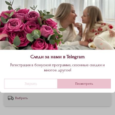
Цветочная подписка тариф «L»
51 600 ₽
В корзину
Следи за нами в Telegram
Регистрация в бонусной программе, сезонные скидки и
многое другое!
4 букета по 7990₽ с доставкой.
‪Состав букета подбирается индивидуально по вашему
запросу.
Закрыть
Посмотреть
Выбрать