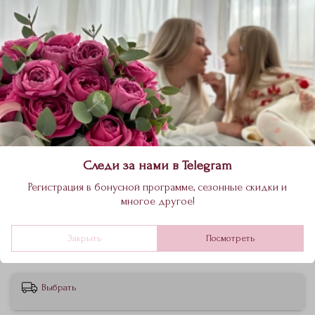
Нежный букет с герберами и французской розой
на фото М
Размер
S
M
L
XL
Следи за нами в Telegram
5 980 ₽
Регистрация в бонусной программе, сезонные скидки и
многое другое!
В корзину
Закрыть
Посмотреть
Выбрать