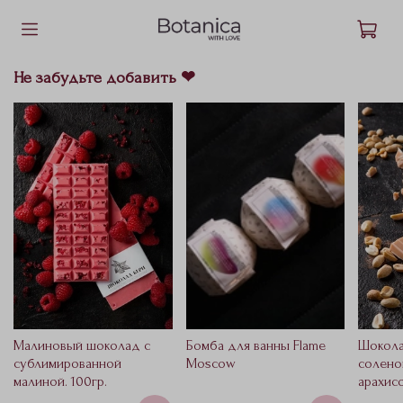
Не забудьте добавить ❤
Малиновый шоколад с
Бомба для ванны Flame
Шокола
сублимированной
Moscow
солено
малиной. 100гр.
арахисо