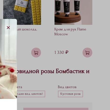
Банановый шоколад.
Крем для рук Flame
Св
100гр.
Moscow
M
690 ₽
1 330 ₽
1 
ой пионовидной розы Бомбастик и
0
Тип букета
Вид цветов
Моно (один вид цветов)
Кустовая роза