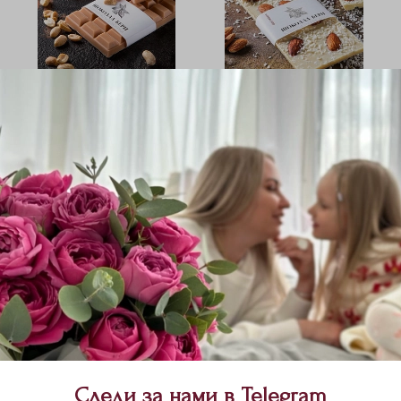
Шоколад с
Шоколад кокосовый с
добавлением соленой
миндалем и кокосом.
карамели с арахисом.
100гр.
100гр.
690 ₽
690 ₽
Букет из кустов
зелени. Букет 117
Размер
Цвет
S
Розовый
Следи за нами в Telegram