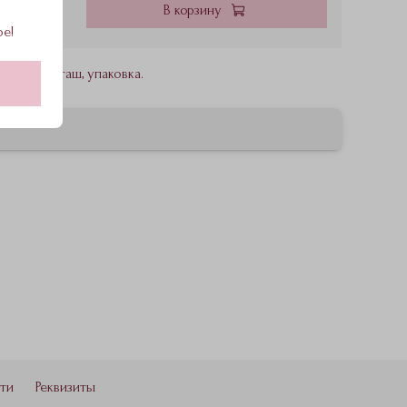
В корзину
ое!
стик», писташ, упаковка.
ти
Реквизиты